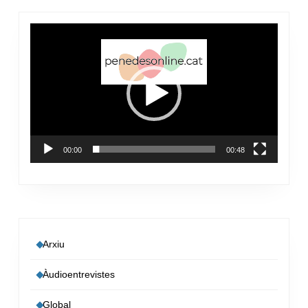
Reproductor
de
vídeo
00:00
00:48
Arxiu
Àudioentrevistes
Global