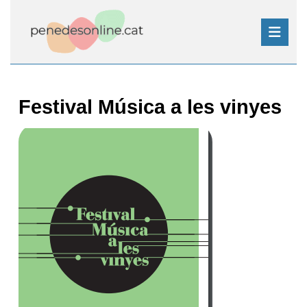
Skip
to
content
Skip
Open
to
Button
content
Festival Música a les vinyes