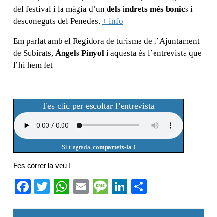
del festival i la màgia d’un
dels indrets més bonic
s i
desconeguts del Penedès.
+ info
Em parlat amb el Regidora de turisme de l’Ajuntament
de Subirats,
Àngels Pinyol
i aquesta és l’entrevista que
l’hi hem fet
Fes clic per escoltar l’entrevista
Si t’agrada,
comparteix-la !
Fes còrrer la veu !
F
T
W
E
M
Li
C
a
wi
h
m
e
n
o
Navegació