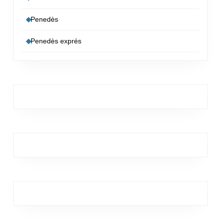
Penedès
Penedès exprés