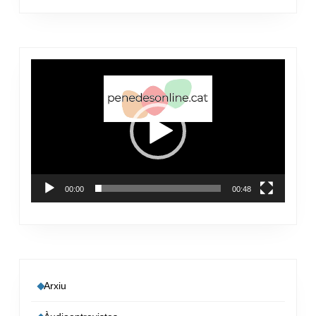
Reproductor
de
vídeo
00:00
00:48
Arxiu