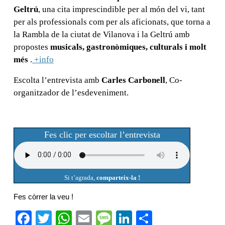
Geltrú
, una cita imprescindible per al món del vi, tant
per als professionals com per als aficionats, que torna a
la Rambla de la ciutat de Vilanova i la Geltrú amb
propostes
musicals, gastronòmiques, culturals i molt
més
.
+info
Escolta l’entrevista amb
Carles Carbonell
, Co-
organitzador de l’esdeveniment.
Fes clic per escoltar l’entrevista
Si t’agrada,
comparteix-la !
Fes còrrer la veu !
F
T
W
E
M
Li
C