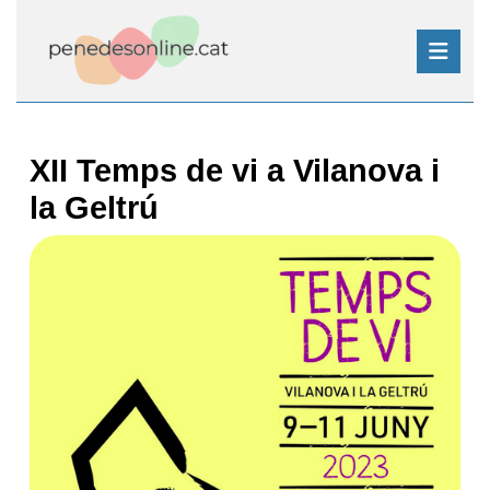
Skip
to
content
Skip
Open
to
Button
content
XII Temps de vi a Vilanova i
la Geltrú