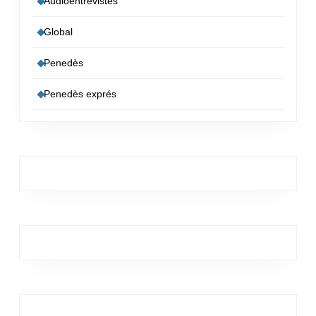
Àudioentrevistes
Global
Penedès
Penedès exprés