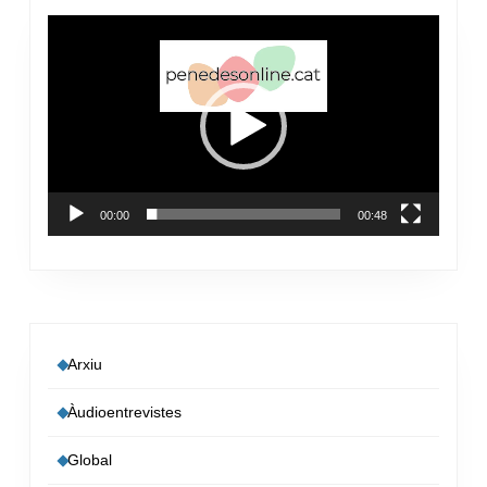
Reproductor
de
vídeo
00:00
00:48
Arxiu
Àudioentrevistes
Global