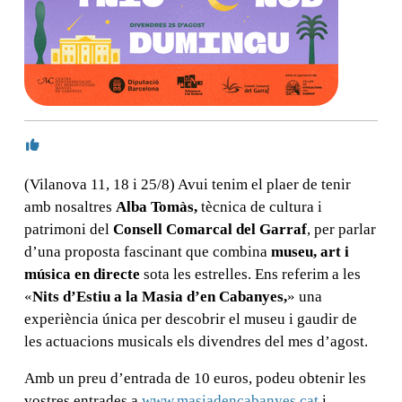
(Vilanova 11, 18 i 25/8) Avui tenim el plaer de tenir
amb nosaltres
Alba Tomàs,
tècnica de cultura i
patrimoni del
Consell Comarcal del Garraf
, per parlar
d’una proposta fascinant que combina
museu, art i
música en directe
sota les estrelles. Ens referim a les
«
Nits d’Estiu a la Masia d’en Cabanyes,
» una
experiència única per descobrir el museu i gaudir de
les actuacions musicals els divendres del mes d’agost.
Amb un preu d’entrada de 10 euros, podeu obtenir les
vostres entrades a
www.masiadencabanyes.cat
i