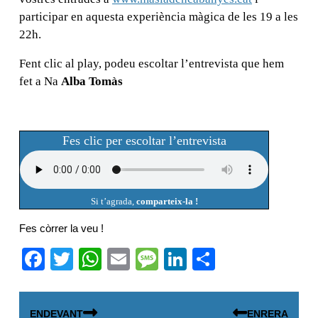
participar en aquesta experiència màgica de les 19 a les
22h.
Fent clic al play, podeu escoltar l’entrevista que hem
fet a Na
Alba Tomàs
Fes clic per escoltar l’entrevista
Si t’agrada,
comparteix-la !
Fes còrrer la veu !
F
T
W
E
M
Li
C
a
wi
h
m
e
n
o
Navegació
c
tt
at
ail
ss
k
m
ENDEVANT
ENRERA