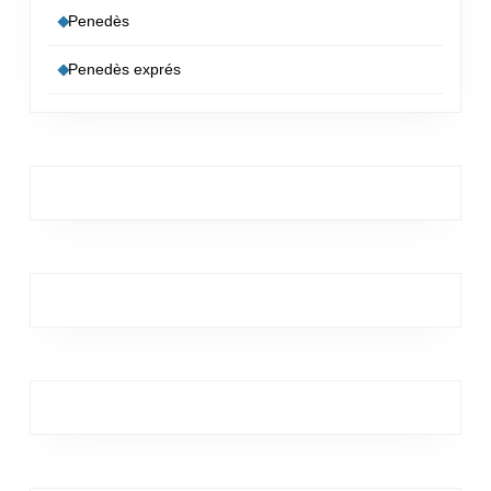
Penedès
Penedès exprés