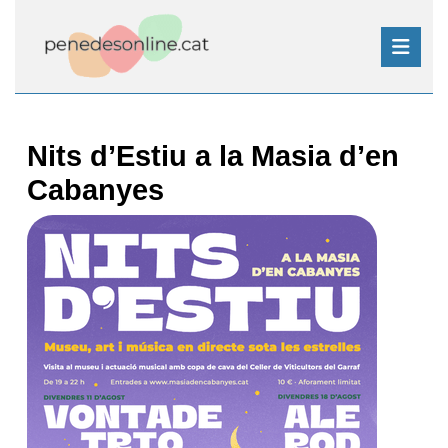
Skip
to
content
Skip
Open
to
Button
content
Nits d’Estiu a la Masia d’en
Cabanyes