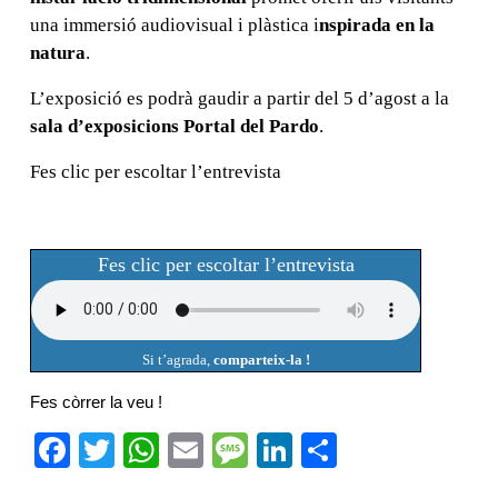
una immersió audiovisual i plàstica i
nspirada en la
natura
.
L’exposició es podrà gaudir a partir del 5 d’agost a la
sala d’exposicions Portal del Pardo
.
Fes clic per escoltar l’entrevista
Fes clic per escoltar l’entrevista
Si t’agrada,
comparteix-la !
Fes còrrer la veu !
F
T
W
E
M
Li
C
a
wi
h
m
e
n
o