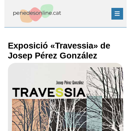
Skip
to
content
Skip
Open
to
Button
content
Exposició «Travessia» de
Josep Pérez González