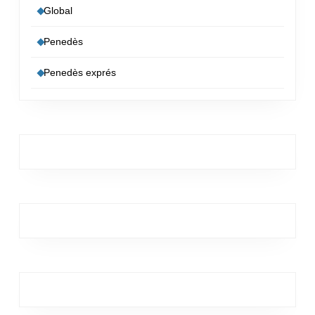
Global
Penedès
Penedès exprés