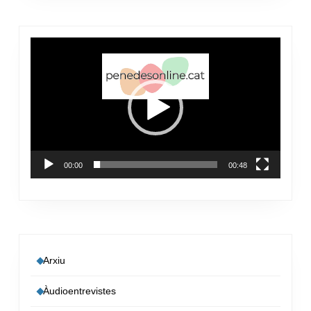
Reproductor
de
vídeo
00:00
00:48
Arxiu
Àudioentrevistes