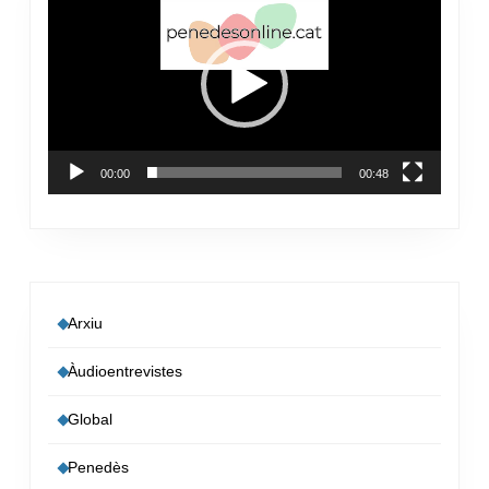
de
vídeo
00:00
00:48
Arxiu
Àudioentrevistes
Global
Penedès