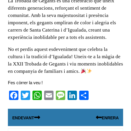
La Trobada de Gegants és una celebració que uneix
diferents generacions, reforçant el sentiment de
comunitat. Amb la seva majestuositat i presència
imponent, els gegants ompliran de color i alegria els
carrers de Santa Caterina i d’Igualada, creant una
experiència inoblidable per a tots els assistents.
No et perdis aquest esdeveniment que celebra la
cultura i la tradició d’Igualada! Uneix-te a la màgia de
la XXII Trobada de Gegants i viu moments inoblidables
en companyia de familiars i amics.
Fes còrrer la veu !
F
T
W
E
M
Li
C
a
wi
h
m
e
n
o
Navegació
c
tt
at
ail
ss
k
m
ENDEVANT
ENRERA
d'entrades
e
er
s
a
e
p