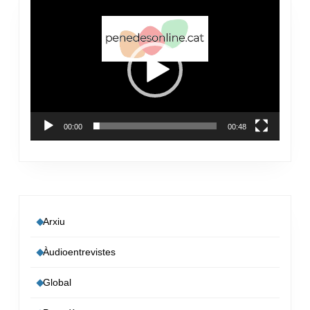
Reproductor
de
vídeo
00:00
00:48
Arxiu
Àudioentrevistes
Global