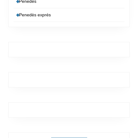
Penedès
Penedès exprés