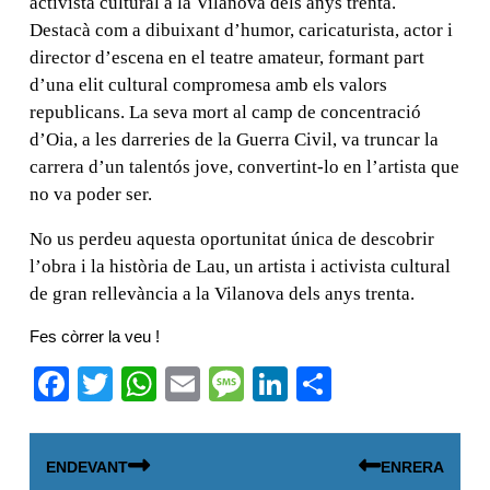
activista cultural a la Vilanova dels anys trenta.
Destacà com a dibuixant d’humor, caricaturista, actor i
director d’escena en el teatre amateur, formant part
d’una elit cultural compromesa amb els valors
republicans. La seva mort al camp de concentració
d’Oia, a les darreries de la Guerra Civil, va truncar la
carrera d’un talentós jove, convertint-lo en l’artista que
no va poder ser.
No us perdeu aquesta oportunitat única de descobrir
l’obra i la història de Lau, un artista i activista cultural
de gran rellevància a la Vilanova dels anys trenta.
Fes còrrer la veu !
F
T
W
E
M
Li
C
a
wi
h
m
e
n
o
Navegació
c
tt
at
ail
ss
k
m
ENDEVANT
ENRERA
d'entrades
e
er
s
a
e
p