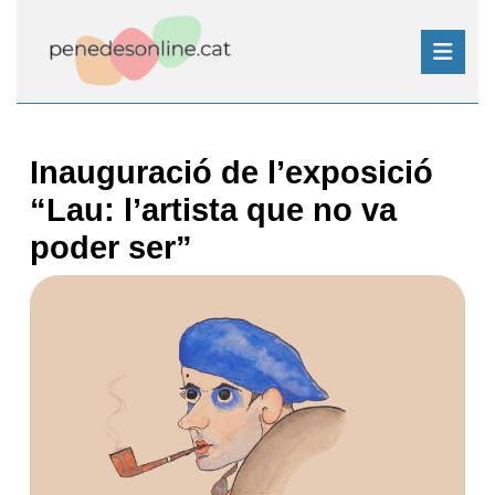
Skip
to
content
Skip
Open
to
Button
content
Inauguració de l’exposició
“Lau: l’artista que no va
poder ser”