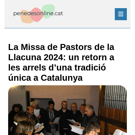
Skip
to
content
Skip
Open
to
Button
content
La Missa de Pastors de la
Llacuna 2024: un retorn a
les arrels d’una tradició
única a Catalunya