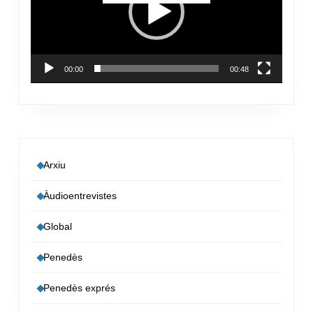
00:00
00:48
Arxiu
Àudioentrevistes
Global
Penedès
Penedès exprés