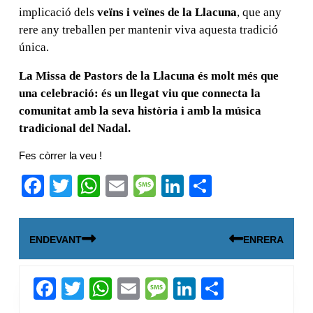
implicació dels
veïns i veïnes de la Llacuna
, que any
rere any treballen per mantenir viva aquesta tradició
única.
La Missa de Pastors de la Llacuna és molt més que
una celebració: és un llegat viu que connecta la
comunitat amb la seva història i amb la música
tradicional del Nadal.
Fes còrrer la veu !
F
T
W
E
M
Li
C
a
wi
h
m
e
n
o
Navegació
c
tt
at
ail
ss
k
m
ENDEVANT
ENRERA
d'entrades
e
er
s
a
e
p
b
A
g
dI
ar
Next
Previous
F
T
W
E
M
Li
C
o
p
e
n
te
post:
post:
a
wi
h
m
e
n
o