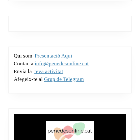
o
p
ix
c
tt
at
ail
ss
k
m
k
e
er
s
a
e
p
b
A
g
dI
ar
o
p
e
n
te
o
p
ix
Qui som
Presentació Aqui
k
Contacta
info@penedesonline.cat
Envia la
teva activitat
Afegeix-te al
Grup de Telegram
Reproductor
de
vídeo