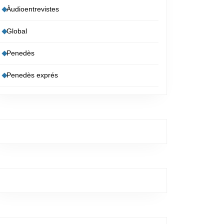
Àudioentrevistes
Global
Penedès
Penedès exprés