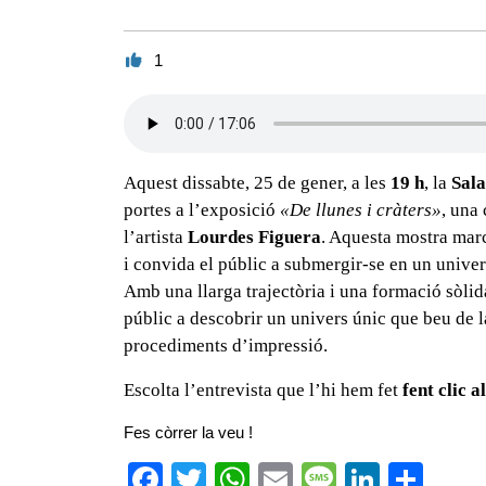
1
Aquest dissabte, 25 de gener, a les
19 h
, la
Sala
portes a l’exposició
«De llunes i cràters»
, una
l’artista
Lourdes Figuera
. Aquesta mostra marc
i convida el públic a submergir-se en un univers
Amb una llarga trajectòria i una formació sòlida
públic a descobrir un univers únic que beu de la 
procediments d’impressió.
Escolta l’entrevista que l’hi hem fet
fent clic a
Fes còrrer la veu !
F
T
W
E
M
Li
C