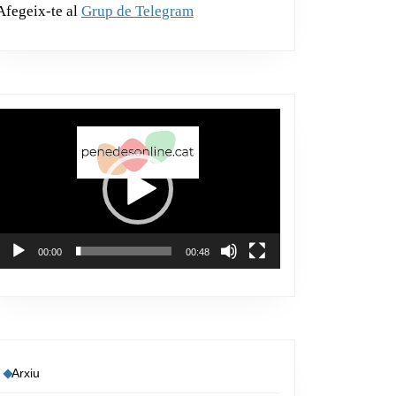
Afegeix-te al
Grup de Telegram
Reproductor
de
vídeo
00:00
00:48
Arxiu