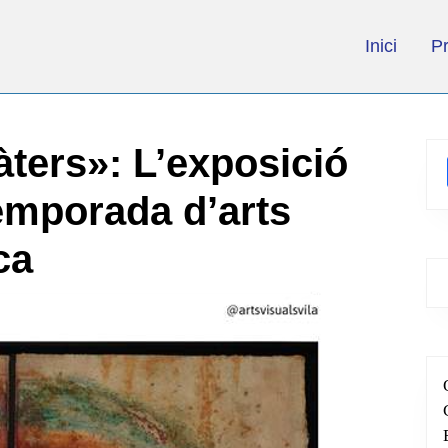
Inici
P
àters»: L’exposició
emporada d’arts
ca