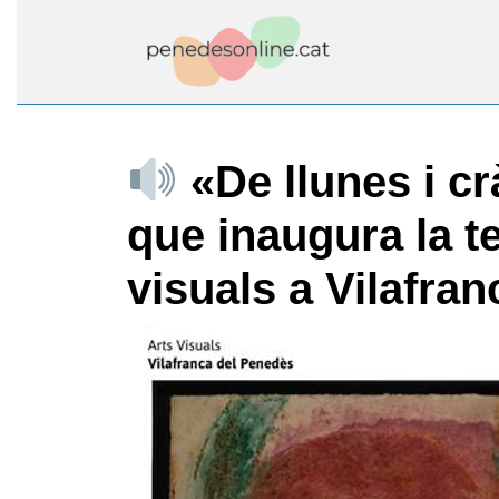
Skip
to
content
Skip
to
content
«De llunes i cr
que inaugura la t
visuals a Vilafran