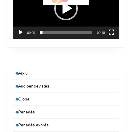
00:00
00:48
Arxiu
Àudioentrevistes
Global
Penedès
Penedès exprés