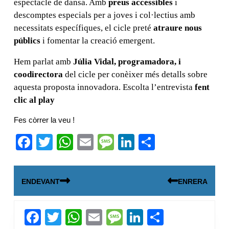
espectacle de dansa. Amb
preus accessibles
i
descomptes especials per a joves i col·lectius amb
necessitats específiques, el cicle preté
atraure nous
públics
i fomentar la creació emergent.
Hem parlat amb
Júlia Vidal, programadora, i
coodirectora
del cicle per conèixer més detalls sobre
aquesta proposta innovadora. Escolta l’entrevista
fent
clic al play
Fes còrrer la veu !
F
T
W
E
M
Li
C
a
wi
h
m
e
n
o
Navegació
c
tt
at
ail
ss
k
m
ENDEVANT
ENRERA
d'entrades
e
er
s
a
e
p
b
A
g
dI
ar
Next
Previous
F
T
W
E
M
Li
C
o
p
e
n
te
post:
post: