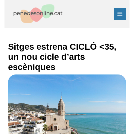
Skip
to
content
Skip
Open
to
Button
content
Sitges estrena CICLÓ <35,
un nou cicle d’arts
escèniques