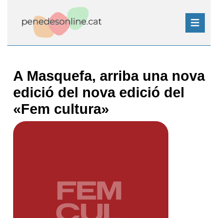
Skip
to
content
Skip
Open
to
Button
content
A Masquefa, arriba una nova
edició del nova edició del
«Fem cultura»