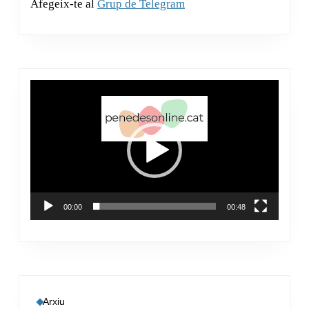
Afegeix-te al
Grup de Telegram
Reproductor
de
vídeo
00:00
00:48
Arxiu