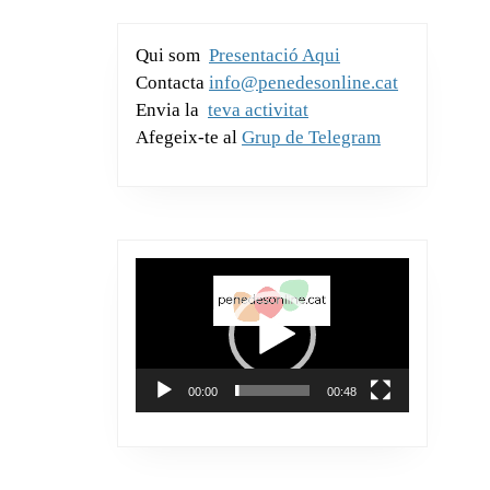
k
ix
Qui som
Presentació Aqui
Contacta
info@penedesonline.cat
Envia la
teva activitat
Afegeix-te al
Grup de Telegram
Reproductor
de
vídeo
00:00
00:48