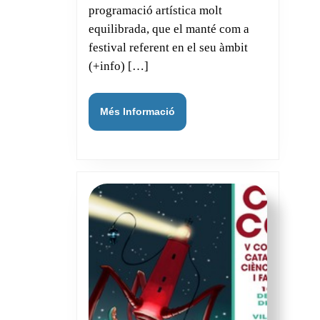
Popular
programació artística molt
Tradicional
equilibrada, que el manté com a
de
festival referent en el seu àmbit
Vilanova
(+info) […]
Més
Més Informació
Informació