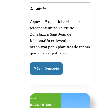
Jazz
a
admin
admin
St
Aquest 15 de juliol arriba per
Joan
tercer any un nou cicle de
de
ZonaJazz a Sant Joan de
Mediona
MedionaUn esdeveniment
organitzat per 3 pianistes de renom
que viuen al poble, com […]
Més
Més Informació
Informació