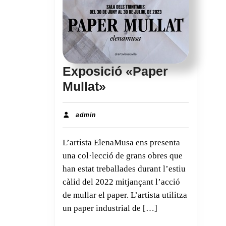
Exposició «Paper
Exposició
Mullat»
«Paper
Mullat»
admin
admin
L’artista ElenaMusa ens presenta
una col·lecció de grans obres que
han estat treballades durant l’estiu
càlid del 2022 mitjançant l’acció
de mullar el paper. L’artista utilitza
un paper industrial de […]