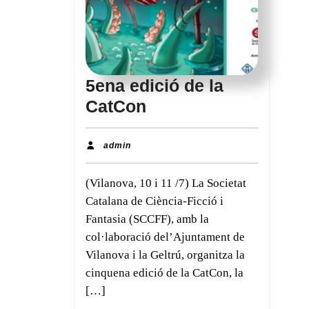
5ena edició de la
5ena
CatCon
edició
de
admin
admin
la
(Vilanova, 10 i 11 /7) La Societat
CatCon
Catalana de Ciència-Ficció i
Fantasia (SCCFF), amb la
col·laboració del’Ajuntament de
Vilanova i la Geltrú, organitza la
cinquena edició de la CatCon, la
[…]