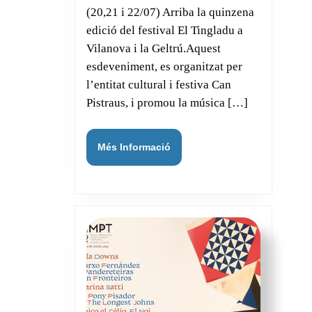
(20,21 i 22/07) Arriba la quinzena
i
edició del festival El Tingladu a
la
Vilanova i la Geltrú.Aquest
Geltrú.
esdeveniment, es organitzat per
l’entitat cultural i festiva Can
Pistraus, i promou la música […]
Més
Més Informació
Informació