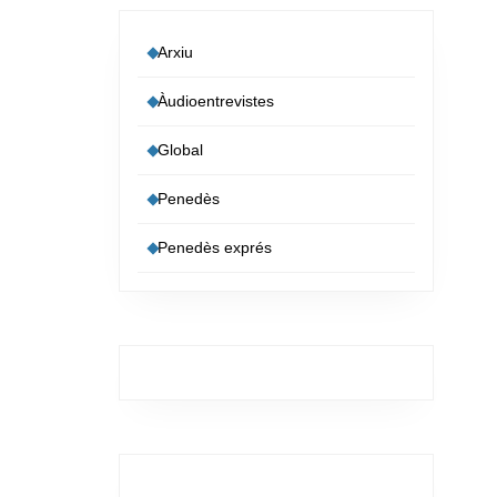
Arxiu
Àudioentrevistes
Global
Penedès
Penedès exprés