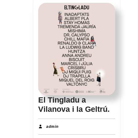
El Tingladu a
El
Vilanova i la Geltrú.
Tinglad
a
admin
admin
Vilanov