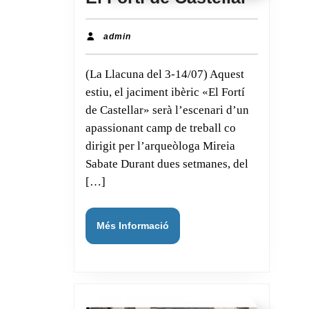
Fortí
de
admin
admin
Castell
(La Llacuna del 3-14/07) Aquest
estiu, el jaciment ibèric «El Fortí
de Castellar» serà l’escenari d’un
apassionant camp de treball co
dirigit per l’arqueòloga Mireia
Sabate Durant dues setmanes, del
[…]
Més
Més Informació
Informació