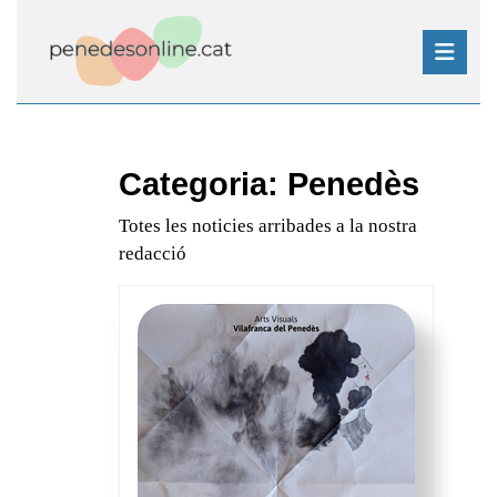
Skip
to
content
Skip
Open
to
Button
content
Categoria:
Penedès
Totes les noticies arribades a la nostra
redacció