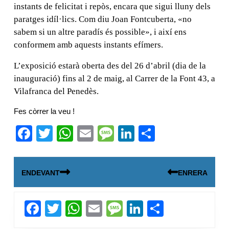
instants de felicitat i repòs, encara que sigui lluny dels
paratges idíl·lics. Com diu Joan Fontcuberta, «no
sabem si un altre paradís és possible», i així ens
conformem amb aquests instants efímers.
L’exposició estarà oberta des del 26 d’abril (dia de la
inauguració) fins al 2 de maig, al Carrer de la Font 43, a
Vilafranca del Penedès.
Fes còrrer la veu !
F
T
W
E
M
Li
C
a
wi
h
m
e
n
o
Navegació
c
tt
at
ail
ss
k
m
ENDEVANT
ENRERA
d'entrades
e
er
s
a
e
p
b
A
g
dI
ar
Next
Previous
F
T
W
E
M
Li
C
o
p
e
n
te
post:
post:
a
wi
h
m
e
n
o