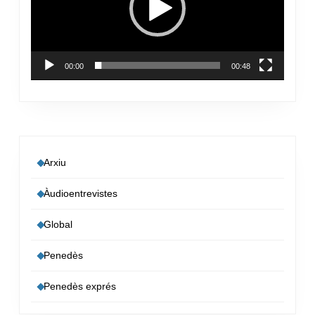
00:00
00:48
Arxiu
Àudioentrevistes
Global
Penedès
Penedès exprés