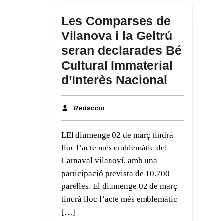
Ferret
Les Comparses de
sobre
Vilanova i la Geltrú
l’art
seran declarades Bé
com
Cultural Immaterial
a
Les
d’Interès Nacional
eina
Compars
d’exploració
de
Redaccio
Redaccio
emocional»
Vilanova
LEl diumenge 02 de març tindrà
i
lloc l’acte més emblemàtic del
la
Carnaval vilanoví, amb una
Geltrú
participació prevista de 10.700
seran
parelles. El diumenge 02 de març
declarad
tindrà lloc l’acte més emblemàtic
Bé
[…]