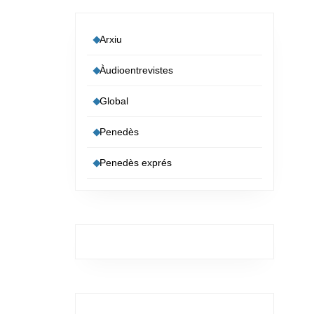
Arxiu
Àudioentrevistes
Global
Penedès
Penedès exprés