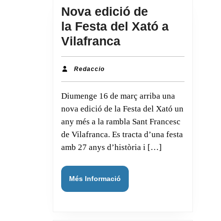
Nova edició de
la Festa del Xató a
Nova
Vilafranca
edició
de
Redaccio
Redaccio
la Festa
Diumenge 16 de març arriba una
del
nova edició de la Festa del Xató un
Xató
any més a la rambla Sant Francesc
a
de Vilafranca. Es tracta d’una festa
Vilafranca
amb 27 anys d’història i […]
Més
Més Informació
Informació