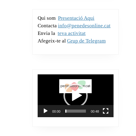
o
p
te
k
ix
Qui som
Presentació Aqui
Contacta
info@penedesonline.cat
Envia la
teva activitat
Afegeix-te al
Grup de Telegram
Reproductor
de
vídeo
00:00
00:48