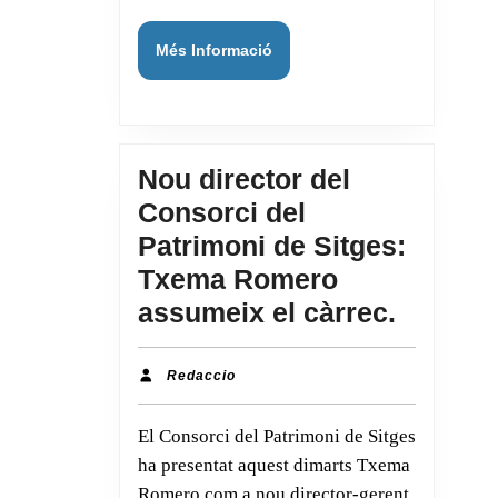
Cultural
Immateri
Més
Més Informació
Informació
d’Interès
Nacional
Nou director del
Consorci del
Patrimoni de Sitges:
Txema Romero
Nou
assumeix el càrrec.
director
del
Redaccio
Redaccio
Consor
El Consorci del Patrimoni de Sitges
del
ha presentat aquest dimarts Txema
Patrimo
Romero com a nou director-gerent