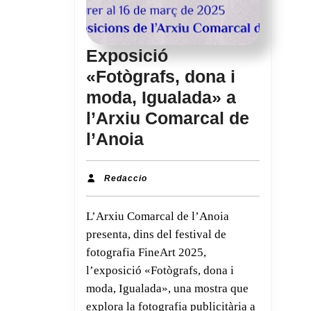
Exposició
«Fotògrafs, dona i
moda, Igualada» a
l’Arxiu Comarcal de
Exposició
l’Anoia
«Fotògrafs,
dona
Redaccio
Redaccio
i
L’Arxiu Comarcal de l’Anoia
moda,
presenta, dins del festival de
Igualada»
fotografia FineArt 2025,
a
l’exposició «Fotògrafs, dona i
l’Arxiu
moda, Igualada», una mostra que
Comarcal
explora la fotografia publicitària a