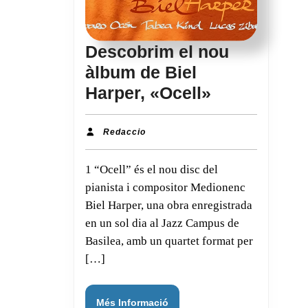
Descobrim el nou
àlbum de Biel
Descobrim
Harper, «Ocell»
el
nou
Redaccio
Redaccio
àlbum
1 “Ocell” és el nou disc del
de
pianista i compositor Medionenc
Biel
Biel Harper, una obra enregistrada
Harper,
en un sol dia al Jazz Campus de
«Ocell»
Basilea, amb un quartet format per
[…]
Més
Més Informació