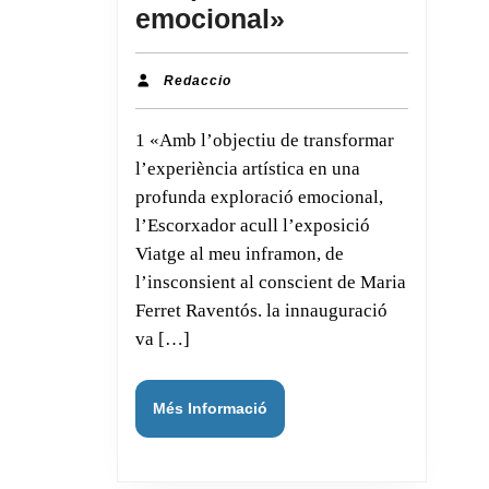
«La
emocional»
sala
d’art
Redaccio
Redaccio
l’Escorxador,
1 «Amb l’objectiu de transformar
a
l’experiència artística en una
Vilafranca,
profunda exploració emocional,
acull
l’Escorxador acull l’exposició
‘Viatge
Viatge al meu inframon, de
al
l’insconsient al conscient de Maria
meu
Ferret Raventós. la innauguració
va […]
inframon’,
una
exposició
Més
Més Informació
Informació
de
Maria