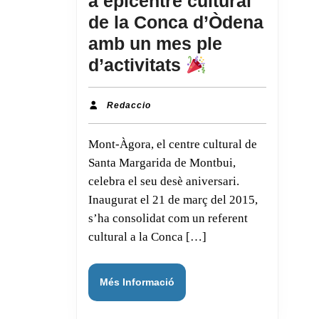
a epicentre cultural
de la Conca d’Òdena
amb un mes ple
d’activitats
Mont-
Àgora
Redaccio
Redaccio
celebra
Mont-Àgora, el centre cultural de
10
Santa Margarida de Montbui,
anys
celebra el seu desè aniversari.
com
Inaugurat el 21 de març del 2015,
a
s’ha consolidat com un referent
epicentre
cultural a la Conca […]
cultural
de
Més
Més Informació
la
Informació