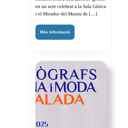
de
en un acte celebrat a la Sala Gòtica
Sitges:
i el Mirador del Museu de […]
Txema
Romer
Més
Més Informació
assume
Informació
el
càrrec.