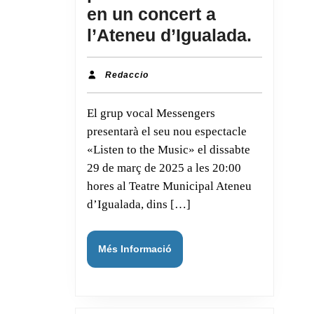
en un concert a
Messen
l’Ateneu d’Igualada.
presen
nou
Redaccio
Redaccio
àlbum
en
presentarà el seu nou espectacle
un
«Listen to the Music» el dissabte
concert
29 de març de 2025 a les 20:00
a
hores al Teatre Municipal Ateneu
l’Atene
d’Igualada, dins […]
d’Igual
Més
Més Informació
Informació