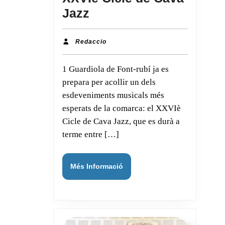
Jazz
Guardiola
de
Redaccio
Redaccio
Font-
1 Guardiola de Font-rubí ja es
rubí
prepara per acollir un dels
celebra
esdeveniments musicals més
el
esperats de la comarca: el XXVIè
XXVIè
Cicle de Cava Jazz, que es durà a
Cicle
terme entre […]
de
Cava
Més
Més Informació
Jazz
Informació