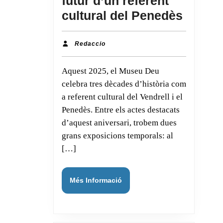
futur d’un referent
cultural del Penedès
Núria
Payán,
Redaccio
Redaccio
direct
Aquest 2025, el Museu Deu
del
celebra tres dècades d’història com
Museu
a referent cultural del Vendrell i el
Deu
Penedès. Entre els actes destacats
del
d’aquest aniversari, trobem dues
Vendrel
grans exposicions temporals: al
ens
[…]
presen
els
Més
Més Informació
Informació
30
anys