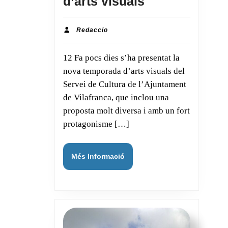
d’arts visuals
Vilafranca
aposta
Redaccio
Redaccio
pel
12 Fa pocs dies s’ha presentat la
talent
nova temporada d’arts visuals del
local
Servei de Cultura de l’Ajuntament
i
de Vilafranca, que inclou una
l’accessibilita
proposta molt diversa i amb un fort
en
protagonisme […]
la
nova
Més
Més Informació
temporada
Informació
d’arts
visuals