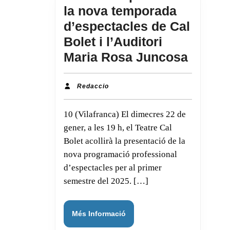
la nova temporada
d’espectacles de Cal
Bolet i l’Auditori
Vilafr
Maria Rosa Juncosa
presen
la
Redaccio
Redaccio
nova
10 (Vilafranca) El dimecres 22 de
tempo
gener, a les 19 h, el Teatre Cal
d’espe
Bolet acollirà la presentació de la
de
nova programació professional
Cal
d’espectacles per al primer
Bolet
semestre del 2025. […]
i
l’Audit
Més
Més Informació
Maria
Informació