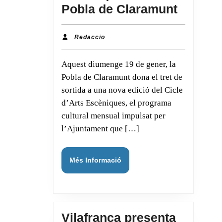
«Boja»,
Pobla de Claramunt
de
Marion
Redaccio
Redaccio
Esplug
Aquest diumenge 19 de gener, la
inaugu
Pobla de Claramunt dona el tret de
el
sortida a una nova edició del Cicle
Cicle
d’Arts Escèniques, el programa
d’Arts
cultural mensual impulsat per
Escèni
l’Ajuntament que […]
a
la
Més
Més Informació
Pobla
Informació
de
Claram
Vilafranca presenta