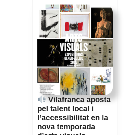
d’histò
i
futur
d’un
referen
cultura
del
Pened
Vilafranca aposta
pel talent local i
l’accessibilitat en la
nova temporada