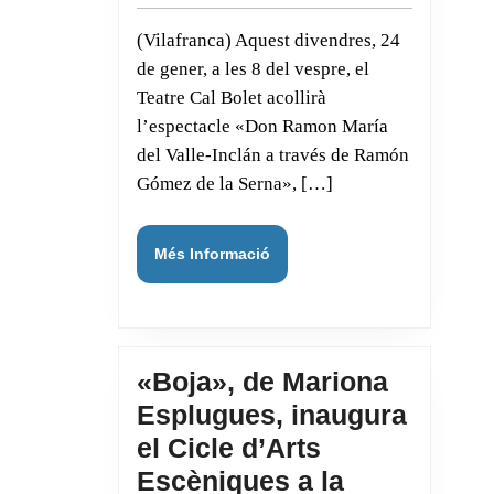
«Don
(Vilafranca) Aquest divendres, 24
Ramon
de gener, a les 8 del vespre, el
María
Teatre Cal Bolet acollirà
del
l’espectacle «Don Ramon María
Valle-
del Valle-Inclán a través de Ramón
Inclán»
Gómez de la Serna», […]
aquest
divendres
Més
Més Informació
al
Informació
Teatre
Cal
Bolet
«Boja», de Mariona
Esplugues, inaugura
el Cicle d’Arts
Escèniques a la