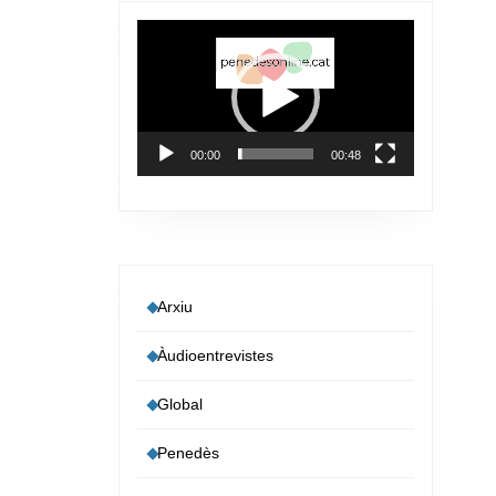
Reproductor
de
vídeo
00:00
00:48
Arxiu
Àudioentrevistes
Global
Penedès