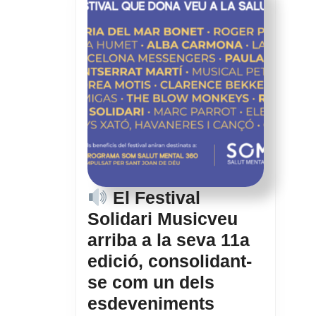
cases
annexes
al
Castell
de
Cubelles
El Festival
Solidari Musicveu
arriba a la seva 11a
edició, consolidant-
se com un dels
esdeveniments