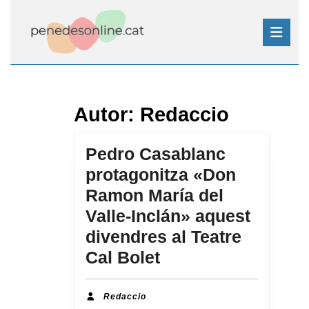
Skip
to
content
Skip
Open
to
Button
content
Autor:
Redaccio
Pedro Casablanc
protagonitza «Don
Ramon María del
Valle-Inclán» aquest
divendres al Teatre
Pedro
Cal Bolet
Casablanc
protagonitza
Redaccio
Redaccio