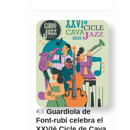
Rosa
Junco
Guardiola de
Font-rubí celebra el
XXVIè Cicle de Cava