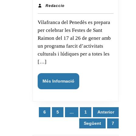
del
Redaccio
Redaccio
Penedès
Vilafranca del Penedès es prepara
es
per celebrar les Festes de Sant
prepara
Raimon del 17 al 26 de gener amb
per
un programa farcit d’activitats
celebrar
culturals i lúdiques per a totes les
les
[…]
Festes
de
Més
Més Informació
Sant
Informació
Raimon
Paginació
6
5
…
1
Anterior
de
Següent
7
les