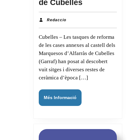
de Cubelles
Apareixen
vuit
Redaccio
Redaccio
sitges
Cubelles – Les tasques de reforma
de
de les cases annexes al castell dels
gra
Marquesos d’Alfarràs de Cubelles
i
(Garraf) han posat al descobert
diverses
vuit sitges i diverses restes de
restes
ceràmica d’època […]
romanes
durant
Més
Més Informació
la
Informació
reforma
de
les