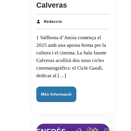
Calveras
Vallbona
d’Anoia
Redaccio
Redaccio
estrenarà
1 Vallbona d’Anoia comença el
dos
2025 amb una aposta ferma per la
cicles
cultura i el cinema. La Sala Jaume
de
Calveras acollirà dos nous cicles
cinema
cinematogràfics: el Cicle Gaudí,
el
dedicat al […]
2025
a
Més
Més Informació
la
Informació
Sala
Jaume
Calveras