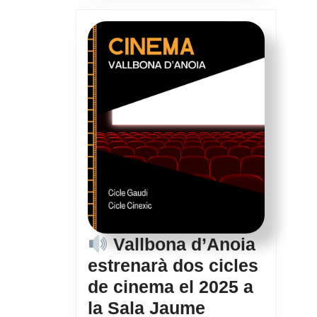
com
un
dels
esdeveniments
musicals
i
culturals
més
destacats
del
territori.
Vallbona d’Anoia
estrenarà dos cicles
de cinema el 2025 a
la Sala Jaume