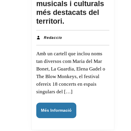
musicals i culturals
més destacats del
territori.
El
Festival
Redaccio
Redaccio
Solidari
Amb un cartell que inclou noms
Musicveu
tan diversos com Maria del Mar
arriba
Bonet, La Guardia, Elena Gadel o
a
The Blow Monkeys, el festival
la
ofereix 18 concerts en espais
seva
singulars del […]
11a
edició,
Més
Més Informació
consolidant-
Informació
se