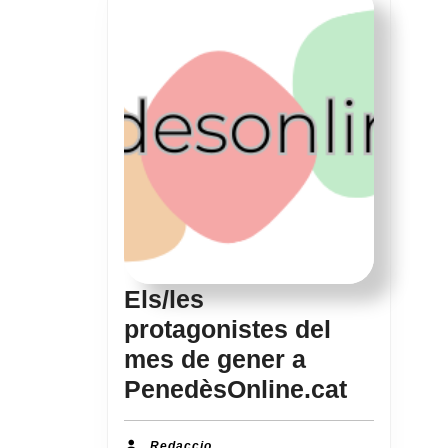
Els/les
protagonistes del
mes de gener a
Els/les
PenedèsOnline.cat
protagon
Redaccio
Redaccio