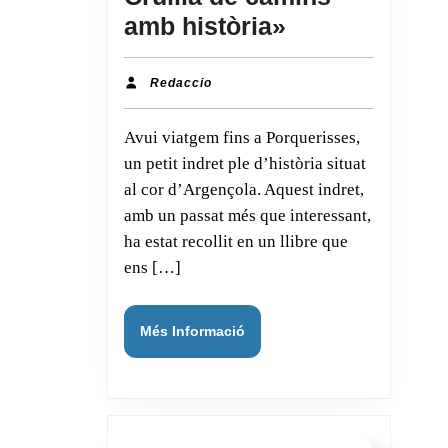
Descobrim
amb història»
Porquerisses
a
Redaccio
Redaccio
través
Avui viatgem fins a Porquerisses,
del
un petit indret ple d’història situat
llibre
al cor d’Argençola. Aquest indret,
«Porquerisse
amb un passat més que interessant,
Cruïlla
ha estat recollit en un llibre que
de
ens […]
camins
amb
Més
Més Informació
història»
Informació