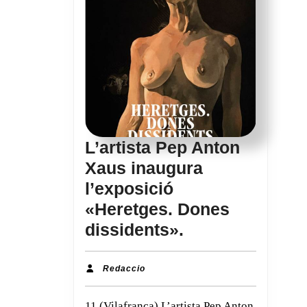
L’artista Pep Anton
Xaus inaugura
l’exposició
«Heretges. Dones
L’artista
dissidents».
Pep
Anton
Redaccio
Redaccio
Xaus
11 (Vilafranca) L’artista Pep Anton