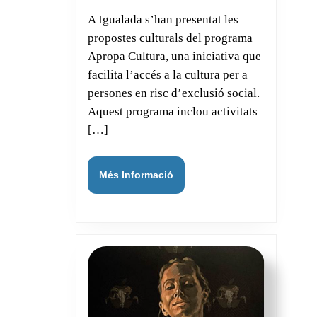
iniciativa
A Igualada s’han presentat les
que
propostes culturals del programa
obre
Apropa Cultura, una iniciativa que
les
facilita l’accés a la cultura per a
portes
persones en risc d’exclusió social.
de
Aquest programa inclou activitats
la
[…]
cultura
a
Més
Més Informació
Informació
col·lectius
en
risc
d’exclusió
social.