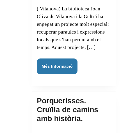
Joan
( Vilanova) La biblioteca Joan
Oliva
Oliva de Vilanova i la Geltrú ha
engega
engegat un projecte molt especial:
el
recuperar paraules i expressions
Projecte
locals que s’han perdut amb el
Mots.
temps. Aquest projecte, […]
Una
acció
Més
Més Informació
per
Informació
recuperar
paraules
i
Porquerisses.
expressions
Cruïlla de camins
locals
Porquerisses.
amb història,
en
Cruïlla