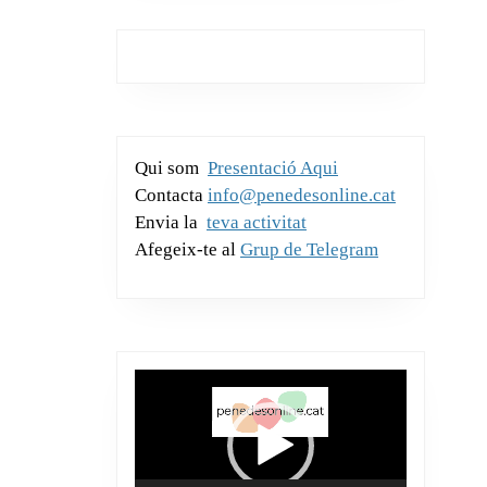
e
er
s
a
e
m
b
A
g
dI
p
o
p
e
n
ar
o
p
te
k
ix
Qui som
Presentació Aqui
Contacta
info@penedesonline.cat
Envia la
teva activitat
Afegeix-te al
Grup de Telegram
Reproductor
de
vídeo