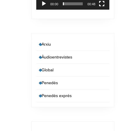
00:00
00:48
Arxiu
Àudioentrevistes
Global
Penedès
Penedès exprés