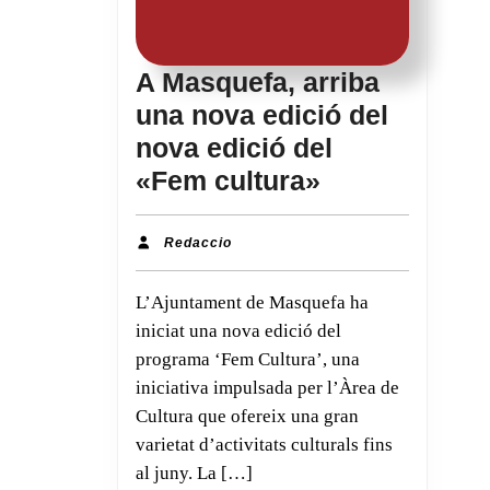
A Masquefa, arriba
una nova edició del
nova edició del
A
«Fem cultura»
Masquefa,
arriba
Redaccio
Redaccio
una
L’Ajuntament de Masquefa ha
nova
iniciat una nova edició del
edició
programa ‘Fem Cultura’, una
del
iniciativa impulsada per l’Àrea de
nova
Cultura que ofereix una gran
edició
varietat d’activitats culturals fins
del
al juny. La […]