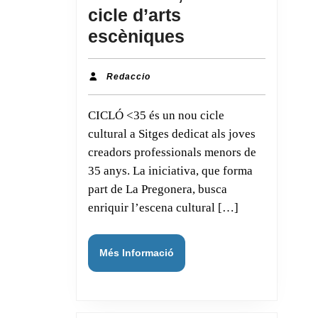
cicle d’arts
Sitges
escèniques
estrena
CICLÓ
Redaccio
Redaccio
<35,
CICLÓ <35 és un nou cicle
un
cultural a Sitges dedicat als joves
nou
creadors professionals menors de
cicle
35 anys. La iniciativa, que forma
d’arts
part de La Pregonera, busca
escèniques
enriquir l’escena cultural […]
Més
Més Informació
Informació