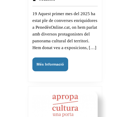
del
mes
19 Aquest primer mes del 2025 ha
de
estat ple de converses enriquidores
gener
a PenedèsOnline.cat, on hem parlat
a
amb diversos protagonistes del
Penedès
panorama cultural del territori.
Hem donat veu a exposicions, […]
Més
Més Informació
Informació