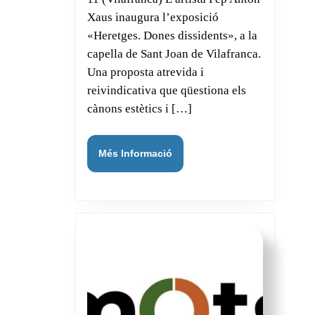
inaugura
Xaus inaugura l’exposició
l’exposició
«Heretges. Dones dissidents», a la
«Heretges.
capella de Sant Joan de Vilafranca.
Dones
Una proposta atrevida i
dissidents».
reivindicativa que qüestiona els
cànons estètics i […]
Més
Més Informació
Informació