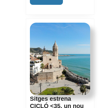
del
Informació
«7
d’Experièn
Sitges estrena
CICLÓ <35, un nou