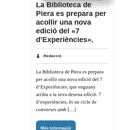
La Biblioteca de
Piera es prepara per
acollir una nova
edició del «7
La
d’Experiències».
Biblioteca
de
Redaccio
Redaccio
Piera
La Biblioteca de Piera es prepara
es
per acollir una nova edició del 7
prepara
d’Experiències, que enguany
per
arriba a la seva desena edició. 7
acollir
d’experiències, és un cicle de
una
converses amb […]
nova
edició
Més
Més Informació