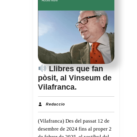
Llibres que fan
pòsit, al Vinseum de
Vilafranca.
Llibres
que
Redaccio
Redaccio
fan
(Vilafranca) Des del passat 12 de
pòsit,
desembre de 2024 fins al proper 2
al
de febrer de 2025, el vestíbul del