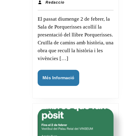
desús
de
Redaccio
Redaccio
camins
El passat diumenge 2 de febrer, la
amb
Sala de Porquerisses acollií la
història,
presentació del llibre Porquerisses.
Cruïlla de camins amb història, una
obra que recull la història i les
vivències […]
Més
Més Informació
Informació