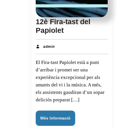
12è Fira-tast del
12è
Papiolet
Fira-
tast
admin
admin
del
El Fira-tast Papiolet està a punt
Papiolet
d’arribar i promet ser una
experiència excepcional per als
amants del vi i la música. A més,
els assistents gaudiran d’un sopar
deliciós preparat […]
Més
Més Informació
Informació