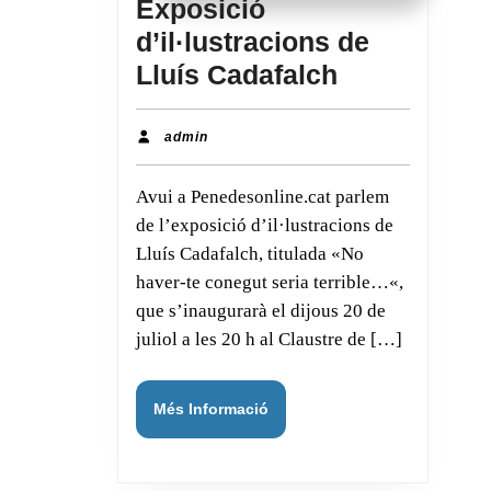
Exposició
d’il·lustracions de
Exposició
Lluís Cadafalch
d’il·lustrac
de
admin
admin
Lluís
Avui a Penedesonline.cat parlem
Cadafalch
de l’exposició d’il·lustracions de
Lluís Cadafalch, titulada «No
haver-te conegut seria terrible…«,
que s’inaugurarà el dijous 20 de
juliol a les 20 h al Claustre de […]
Més
Més Informació
Informació