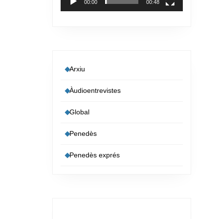
00:00
00:48
Arxiu
Àudioentrevistes
Global
Penedès
Penedès exprés