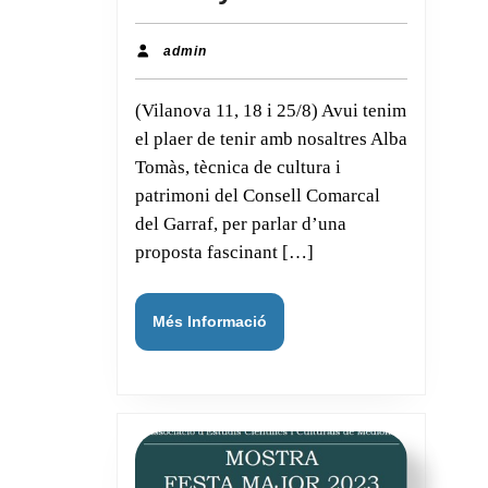
d’Estiu
a
admin
admin
la
(Vilanova 11, 18 i 25/8) Avui tenim
Masia
el plaer de tenir amb nosaltres Alba
d’en
Tomàs, tècnica de cultura i
Cabanyes
patrimoni del Consell Comarcal
del Garraf, per parlar d’una
proposta fascinant […]
Més
Més Informació
Informació