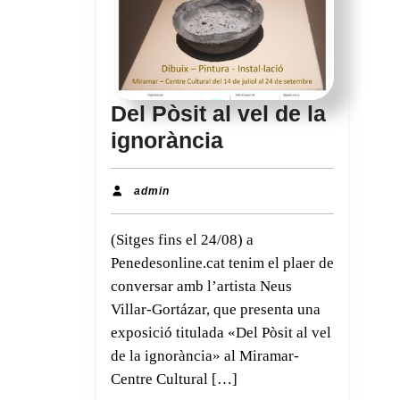
Del Pòsit al vel de la
Del
ignorància
Pòsit
al
admin
admin
vel
(Sitges fins el 24/08) a
de
Penedesonline.cat tenim el plaer de
la
conversar amb l’artista Neus
ignorància
Villar-Gortázar, que presenta una
exposició titulada «Del Pòsit al vel
de la ignorància» al Miramar-
Centre Cultural […]