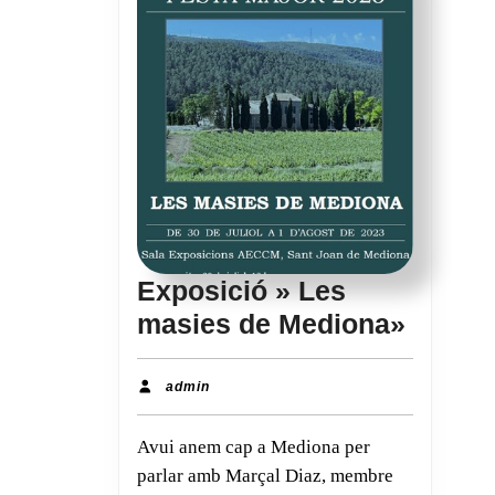
Exposició » Les
Exposi
masies de Mediona»
»
Les
admin
admin
masie
Avui anem cap a Mediona per
de
parlar amb Marçal Diaz, membre
Medio