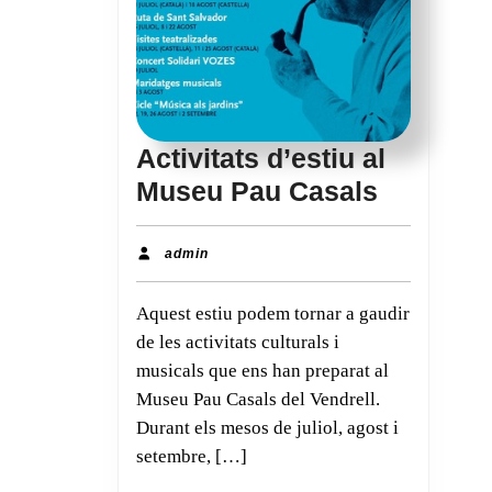
Activitats d’estiu al
Activitat
Museu Pau Casals
d’estiu
al
admin
admin
Museu
Aquest estiu podem tornar a gaudir
Pau
de les activitats culturals i
Casals
musicals que ens han preparat al
Museu Pau Casals del Vendrell.
Durant els mesos de juliol, agost i
setembre, […]