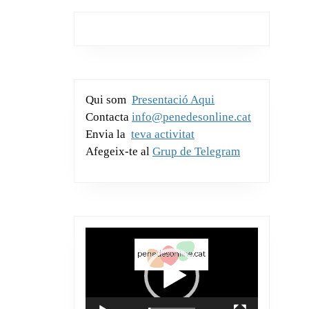
b
A
g
dI
p
o
p
e
n
ar
o
p
te
k
ix
Qui som
Presentació Aqui
Contacta
info@penedesonline.cat
Envia la
teva activitat
Afegeix-te al
Grup de Telegram
Reproductor
de
vídeo